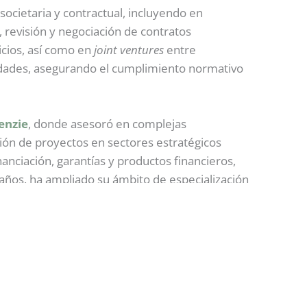
societaria y contractual, incluyendo en
, revisión y negociación de contratos
icios, así como en
joint ventures
entre
iedades, asegurando el cumplimiento normativo
enzie
, donde asesoró en complejas
ación de proyectos en sectores estratégicos
nanciación, garantías y productos financieros,
 años, ha ampliado su ámbito de especialización
inanciación y distribución de proyectos
European Business School
(EBS)) por la
ropea por la
Universidad Carlos III de Madrid
 por el
Instituto de Empresa
(IE).