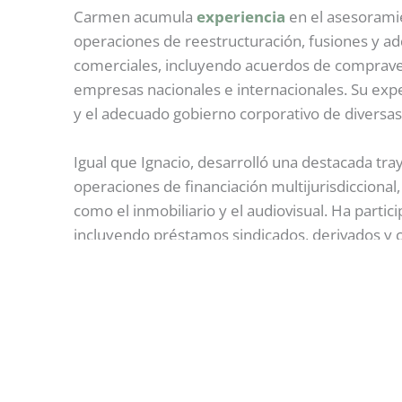
Carmen acumula
experiencia
en el asesoramie
operaciones de reestructuración, fusiones y ad
comerciales, incluyendo acuerdos de compravent
empresas nacionales e internacionales. Su exp
y el adecuado gobierno corporativo de diversas
Igual que Ignacio, desarrolló una destacada tra
operaciones de financiación multijurisdiccional
como el inmobiliario y el audiovisual. Ha partic
incluyendo préstamos sindicados, derivados y co
al asesoramiento en operaciones en la
industr
nacionales e internacionales.
Académicamente, Carmen tiene un doble grado 
Universidad Villanueva de Madrid
, un doble
y un programa jurídico avanzado en M&A y Ope