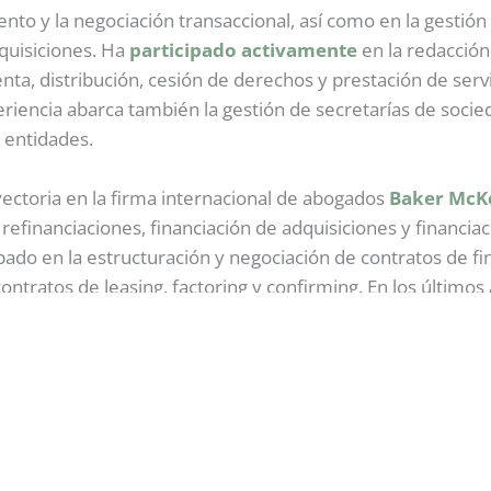
nto y la negociación transaccional, así como en la gestión 
quisiciones. Ha
participado
activamente
en la redacción
a, distribución, cesión de derechos y prestación de serv
eriencia abarca también la gestión de secretarías de soc
 entidades.
yectoria en la firma internacional de abogados
Baker
McK
, refinanciaciones, financiación de adquisiciones y financi
ipado en la estructuración y negociación de contratos de fi
ntratos de leasing, factoring y confirming. En los últimos
ia del entretenimiento
, con un enfoque en producción, f
en Derecho y Administración y Dirección de Empresas (
 máster de Acceso a la Abogacía y Derecho de la Unión Eu
raciones Complejas de Reestructuración y Refinanciación